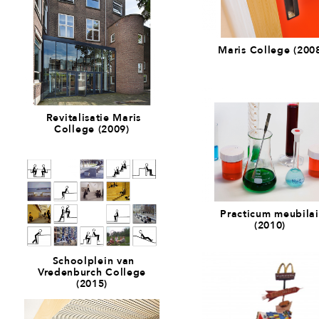
Maris College (200
Revitalisatie Maris
College (2009)
Practicum meubilai
(2010)
Schoolplein van
Vredenburch College
(2015)